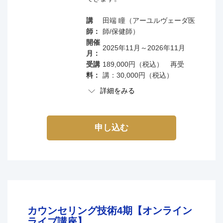
講
田端 瞳（アーユルヴェーダ医
師：
師/保健師）
開催
2025年11月～2026年11月
月：
受講
189,000円（税込） 再受
料：
講：30,000円（税込）
詳細をみる
講座内容
申し込む
家に居ながら、どこでも学べる年に１回しか開催がで
きない講座です。
1回にトータル2時間半（75分×2コマ）という学びや
すい時間設定で、確実に理解しながら、ピンポイント
に質問ができるような構成です。
カウンセリング技術4期【オンライン
基本的には日本アーユルヴェーダ学会セルフケア･ア
ライブ講座】