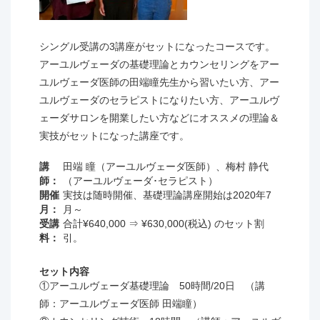
● AMAJ基礎理論講座修了者。
●シローダーラ実習ではフェイスタオル2枚が必要で
● 日本アーユルヴェーダ学会セルフケアアドバイザー
す。
講座修了者。
シングル受講の3講座がセットになったコースです。
● 上記に並ぶアーユルヴェーダ基礎理論知識を保有し
アーユルヴェーダの基礎理論とカウンセリングをアー
講座の流れ
ており、
ユルヴェーダ医師の田端瞳先生から習いたい方、
アー
１．
アビヤンガ 32時間（16時間/1人）
アーユルヴェーダ･セラピストとして3年以上の勤務経
ユルヴェーダのセラピストになりたい方、アーユルヴ
２．
シローアビヤンガ 8時間（4時間/1人）
験があること。
ェーダサロンを開業したい方などにオススメの理論＆
３．フェイシャル 8時間（4時間/1人）
※上記に並ぶ資格をお持ちの方はご相談下さい。
実技がセットになった講座です。
４．シローダーラ 6時間（3時間/1人）
実習に使うオイルや機材等はこちらでご準備いたしま
講
田端 瞳（アーユルヴェーダ医師）、梅村 静代
す。
師：
（アーユルヴェーダ･セラピスト）
全講座終了後にAMAJ発行の修了証をお渡しいたしま
開催
実技は随時開催、基礎理論講座開始は2020年7
す。
月：
月～
受講
合計¥640,000 ⇒ ¥630,000(税込) のセット割
※詳細は予告なく変更となる場合がございます。
料：
引。
注意事項
セット内容
セラピスト役とモデル役を交互に入れ替わりながら行
①アーユルヴェーダ基礎理論 50時間/20日 （講
いますので、人数が2人集まって都合を合わせながら
師：アーユルヴェーダ医師 田端瞳）
の随時開催となりますので、まずはお気軽にお問い合