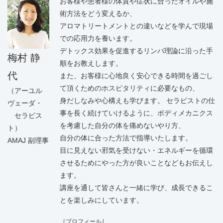
お客様や患者様の体質や症状に合ったオイルや施
術方法をどう変えるか、
アロマトリートメントとの違いなどを学んで現場
での応用力を養います。
デトックス効果を促進するリンパ理論に沿った手
梅村 静
順をお教えします。
代
また、お客様に心地良く安心できる時間を過ごし
て頂くためのホスピタリティに必要なもの、
（アーユル
身だしなみや心構えも学びます。 セラピストの仕
ヴェーダ・
事を長く続けていけるように、ボディメカニクス
セラピス
を考慮した自分の体を痛めないやり方、
ト）
自分の体に合った方法で指導いたします。
AMAJ 副理事
目に見えない邪気を受けない・エネルギーを循環
させるためにやった方が良いことなどもお伝えし
ます。
講座を通して皆さんと一緒に学び、成長できるこ
とを楽しみにしています。
［プロフィール］