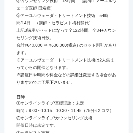
②カウンセリング技術 18時間 （講師：アーユルヴ
わせください。
ェーダ医師 田端瞳）
③アーユルヴェーダ・トリートメント技術 54時
間/14日 （講師：セラピスト梅村静代）
上記3講座がセットになって全122時間、全34+カウン
セリング技術日数。
合計¥640,000 ⇒ ¥630,000(税込) のセット割引があり
ます。
※アーユルヴェーダ・トリートメント技術は2人集ま
ってからの開催となります。
※講座日や時間や料金などの詳細は変更する場合があ
りますのでご了承下さいませ。
日時
①オンラインライブ/基礎理論：未定
時間：9:00～10:15、10:30～11:45（75分×２コマ）
②オンラインライブ/カウンセリング技術
開催日時は未定です。
③セラピスト実技