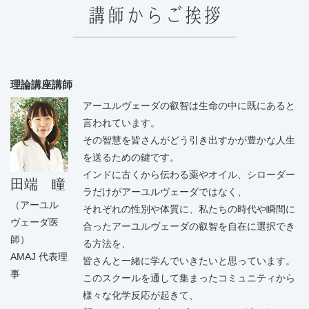
講師からご挨拶
理論講座講師
アーユルヴェーダの叡智は生命の中に既にあると
言われています。
その智慧を皆さんがどう引き出すかが豊かな人生
を送るための鍵です。
インドに古くから伝わる薬やオイル、シローダー
田端 瞳
ラだけがアーユルヴェーダではなく、
（アーユル
それぞれの性別や体質に、私たちの時代や瞬間に
ヴェーダ医
合ったアーユルヴェーダの叡智を自在に選択でき
師）
る方法を、
AMAJ 代表理
皆さんと一緒に学んでいきたいと思っています。
事
このスクールを通して集まったコミュニティから
様々な化学反応が起きて、