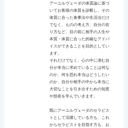
気を未然に防ぎたい方
アーユルヴェーダの体質論に基づ
● 自分に合ったライフスタイルへと改善したい方
いてお客様の体質を診断し、その
● アーユルヴェーダを学びたいが本を読んでもよくわ
体質に合った食事法や生活法だけ
からない方
でなく、ものの考え方、自分の在
● 基礎を本格的に学べるところを探している、医療従
り方など、目の前に相手の人生や
事者やセラピストなどの専門職の方
本質・体質に合った的確なアドバ
● 人は何のために生きているのか、人はなぜ病気にな
イスができることを目的としてい
るのかなど、根本的な疑問を持っていて太古の人々が
ます。
残した答えを知りたい方
それだけでなく、心の中に潜む自
● 心や体の性質を通して自分を深めたい方
分が本当に求めていることは何な
● 日本アーユルヴェーダ学会のセルフケアアドバイザ
のか、何を恐れ本当はどうしたい
ー初級資格がほしい方
のか、自分や相手の中から本当に
大切なことを引き出すための知恵
【AMAJ基礎理論講座の特徴】
や技術を学んでいきます。
● 一人一人にアーユルヴェーダ医師 田端瞳の個人相談
/ セッション(1時間) の特典付き
既にアーユルヴェーダのセラピス
● オリジナルのテキスト
トとして活躍している方も、これ
● 講師 田端作成オリジナルのカウンセリング用体質チ
からセラピストを目指す方も、お