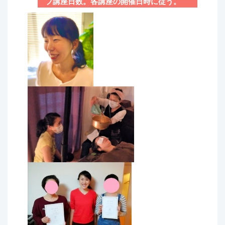
ブ講座日数。各講座の開催日時に従う。
応用した具体的なアドバイス方法を知りたい方。
●シローアビヤンガ 8時間（4時間/1人）
● 体質に合ったケアについてもっと知りたい方。
●フェイシャル 8時間（4時間/1人）
● セラピストとしての自分をマネジメントする方法を
●シローダーラ 6時間（3時間/1人）
知りたい方。
日時
【受講特典】
生徒さんお2人と講師の都合を合わせて随時開催して
おります。
講師の田端瞳が作成した以下のチェックシート使用権
が付いてきます。
場所
① ドーシャバランス チェックシートver.1
アーユルヴェーダエステ＆スクールRAMA 福岡市中央
② サットヴァ･ラジャス･タマス チェックシート
区薬院4-18-33-702
ver.1
③ アーマ チェックシートver.1
お持ちいただくもの
●
滑り止めが付いたスリッパや靴下、飲み水、汗拭き
④ プラギャーアパラーダ チェックシートver.1
タオル。
⑤ クイック チェックシートver.1
●ボディ実習では、バスタオル2枚、フェイスタオル2
【受講資格：以下のいずれかの条件
枚が必要です。
を満たしている方のみ受講可能】
●フェイシャル実習では、バスタオル2枚、フェイスタ
オル2枚が必要です。