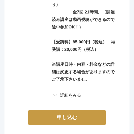
り）
【試験】未定
全7回 21時間。（開催
済み講座は動画視聴ができるので
◆
カリキュラムはこちら
です↓
途中参加OK！）
【基礎5期日程とカリキュラム】
【受講料】85,000円（税込） 再
※2025/11/29(土)のみ自己紹介のため
8:30
～11:45と
受講：20,000円（税込）
なります。
※動画視聴で学ばれる方のため、講義を撮影すること
※講座日時・内容・料金などの詳
を予めご了承ください。
細は変更する場合がありますので
※開催済みの講座は、過去動画を繰返し視聴可能で、
ご了承下さいませ。
いつでも講師に質問ができます。
※日程が合わずライブ講座に参加できない方も、全て
詳細をみる
動画視聴のみでの参加でも受講可能です。
※開講後も途中参加が可能です。
講座内容
（講座終了後にも、数か月の視聴可能期間を設けてお
【カウンセリング技術講座カリキュ
申し込む
ります。）
ラム】
※講座日程や詳細は諸事情により変更する場合があり