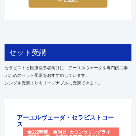
● アドバイスエクササイズ
実習でしっかり学びます。
● アドバイスアイデアノートの作り方
アーユルヴェーダの全身オイルトリートメントである
● 何をアドバイスしていいのかわからなくなった時～
アビヤンガ、ヘッドマッサージのシローアビヤンガ、
絶対失敗しないアドバイスの方法～
お顔の基本的なオイルトリートメント、“脳のマッサ
● クライアントさんの情報管理のしかた
ージ”と呼ばれ、額に液体を垂らし続けるシローダー
ラ施術ができるようになります。
【この講座が勧められる方】
セット受講
アーユルヴェーダの基本施術がセットになっているた
● クライアントさんへ明確で的確なカウンセリングを
め、これから自分でアーユルヴェーダサロンを開業し
したい方。
たい、手に職をつけたいと考えている方にオススメの
セラピストと医療従事者向けに、アーユルヴェーダを専門的に学
● クライアントさんの身体から色々な情報をキャッチ
講座です。
ぶためのセット受講をおすすめしています。
できるスキルを養いたい方。
セラピスト役とモデル役を2人１組で交代しながら実
シングル受講よりもリーズナブルに受講できます。
● クライアントさんが病気なのかどうか見分けられる
習を行うため、施術を体感しながら技術を向上させて
スキルを養いたい方。
いくことができます。
● クライアントさんの心に落ち着いて向き合える知識
希望者が2人集まってから受講可能となります。
と余裕を養いたい方。
講座は実習とモデル体験の半分ずつとなり、平均的に
● 医学的な知識を深めて、プロのセラピストとしての
アーユルヴェーダ・セラピストコー
は1日に2時間ずつの合計4時間で進行していきます。
判断に自信をつけたい方。
ス
＜内容詳細＞
● アーユルヴェーダの基礎は勉強したけれど、それを
全122時間、全34日+カウンセリングライ
●アビヤンガ 32時間（16時間/1人）