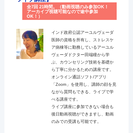
ドバイザー講習のテキストを使用しますが、総合病院
全7回 21時間。（動画視聴のみ参加OK！
や精神病院等に勤務している講師の田端作成オリジナ
アーカイブ視聴可能なので途中参加
ルのテキストも使用して、学会のアドバイザー講習だ
OK！）
けでは学ぶことができない、精神やインド哲学に関す
るアーユルヴェーダの深い内容の講義も含まれている
インド政府公認アーユルヴェーダ
のがAMAJスクールにしかない独自の特徴です。
医師の資格を所有し、ストレスケ
ア病棟等に勤務しているアーユル
いずれ予定しているAMAJ検定受験資格の一部となる
ヴェーダドクター田端瞳から学
予定です。
ぶ、カウンセリング技術を基礎か
ご希望の方はアーユルヴェーダ･サロン経営などにつ
ら丁寧に分かるための講座です。
いてもご相談頂けます。
オンライン通話ソフト/アプリ
「Zoom」を使用し、講師の顔を見
＜このような方々にオススメの講座です＞
ながら質問もできる、ライブで学
● ヨガインストラクターでアーユルヴェーダの知識も
べる講座です。
身につけてスキルアップしたい方
ライブ講座に参加できない場合も
● アーユルヴェーダを通して自分の体質を知りたい方
後日動画視聴ができますし、動画
● 自分の体質に合った生活法や食事法を知りたい方
のみでの受講も可能です。
● 太古からの知恵であるアーユルヴェーダを知り、病