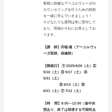
ェックシート使用権利
客様に的確なアーユルヴェーダの
● AMAJ入会金・初年度年会費合計22,000円免除
カウンセリングを行うための技術
● 希望者があればアーユルヴェーダ知識の実力を試す
を一緒に学んでいきましょう！
確認試験を開催
※どなたでも質問は常に受付して
● 講座終了後にAMAJの修了証を発行
おり、田端がそれにお答えしてお
ります。
※講座詳細は変更する場合がありますので予めご了承
下さい。
【講 師】田端 瞳（アーユルヴェ
ーダ医師、保健師）
日時
【開催日】 ① 2025/4/26（土）
②
【日程】2025/11/29、12/13、12/27、2026/1/10、
5/10（土）
③ 5/17（土）
④
1/24、1/31、2/7、2/21、3/14、3/28、4/11、4/25、
5/31（土）
5/9、5/16、5/30、6/6、6/20、7/4、7/25、8/1（全20
⑤ 6/14（土）
⑥
回）
6/21（土）
⑦ 7/12（土）
【時間】9:00～10:15、10:30～11:45（75分×２コ
【時 間】9:00～12:00（途中休
マ）
憩あり、終了は前後する可能性あ