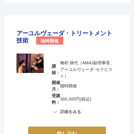
● カウンセリングとは
ますのでご了承下さいませ。
● セラピーとカウンセリングの相乗効果について
● アーユルヴェーダのカウンセリングのポイント
場所
ZOOMを使用したオンライン・ライブ講座です。
● カウンセリングをする時の意識
● 自分をニュートラルにする練習
アーユルヴェーダ・トリートメント
講座の流れ
● カウンセリングで気をつけること
技術
随時開催
● うまくいかないカウンセリングの原因と対処
１．基礎理論講座受講（1回75分×2コマずつ、合計50
● 心理的逆転とは
時間）
● 心の中の６つの敵：感情への理解を深める
梅村 静代（AMAJ副理事長、
２．希望があればアーユルヴェーダ知識の実力を試す
講
● 好き/嫌い 執着と嫌悪の正体と仕組み
アーユルヴェーダ･セラピス
確認試験を無料で開催。
師：
● 願望と怖れの木
ト）
３．講座終了後にAMAJの基礎理論講座修了証を発行
● クライアントさん用：心の質チェック表の使い方
開催
随時開催
します。
月：
● クライアントさん用：体質チェック表の使い方
受講
● クライアントさん用：プラギャーアパラーダチェッ
366,000円(税込)
料：
ク表の使い方
詳細をみる
● セラピスト用：手早くライアントさんが見えるクイ
ックチェックシートの使い方
講座内容
● カルテ作り～自分オリジナルカルテを作ろう～
アーユルヴェーダ施術をお客様に行うための技術を、
申し込む