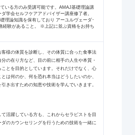
ている方のみ受講可能です。AMAJ基礎理論講
ーダ学会セルフケアアドバイザー講座修了者。
礎理論知識を保有しており アーユルヴェーダ･
務経験があること。 ※上記に並ぶ資格をお持ち
お客様の体質を診断し、その体質に合った食事法
自分の在り方など、目の前に相手の人生や本質・
ることを目的としています。それだけでなく、心
ことは何のか、何を恐れ本当はどうしたいのか、
を引き出すための知恵や技術を学んでいきます。
して活躍している方も、これからセラピストを目
ーダのカウンセリングを行うための技術を一緒に