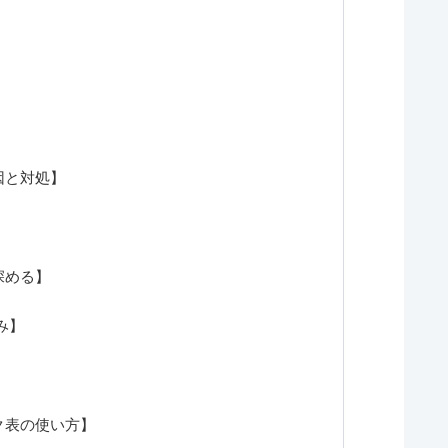
因と対処】
深める】
み】
ク表の使い方】