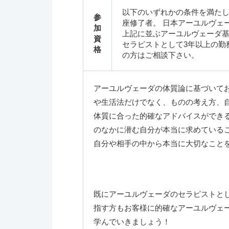
以下のいずれかの条件を満たし
参
座修了者。 日本アーユルヴェ
加
上記に並ぶアーユルヴェーダ基
資
セラピストとして3年以上の勤
格
の方はご相談下さい。
アーユルヴェーダの体質論に基づいて
や生活法だけでなく、ものの考え方、
体質に合った的確なアドバイスができ
のなかに潜む自分が本当に求めている
自分や相手の中から本当に大切なこと
既にアーユルヴェーダのセラピストと
指す方もお客様に的確なアーユルヴェ
学んでいきましょう！