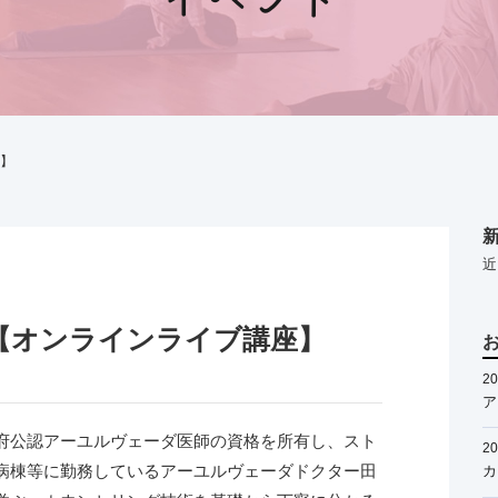
座】
近
【オンラインライブ講座】
20
ア
【
府公認アーユルヴェーダ医師の資格を所有し、スト
20
病棟等に勤務しているアーユルヴェーダドクター田
カ