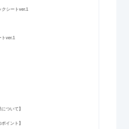
シートver.1
er.1
：
果について】
のポイント】