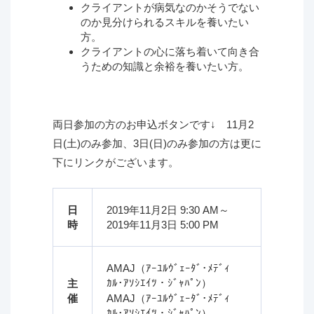
クライアントが病気なのかそうでない
のか見分けられるスキルを養いたい
方。
クライアントの心に落ち着いて向き合
うための知識と余裕を養いたい方。
両日参加の方のお申込ボタンです↓ 11月2
日(土)のみ参加、3日(日)のみ参加の方は更に
下にリンクがございます。
日
2019年11月2日 9:30 AM～
時
2019年11月3日 5:00 PM
AMAJ（ｱｰﾕﾙｳﾞｪｰﾀﾞ･ﾒﾃﾞｨ
ｶﾙ･ｱｿｼｴｲﾂ・ｼﾞｬﾊﾟﾝ）
主
催
AMAJ（ｱｰﾕﾙｳﾞｪｰﾀﾞ･ﾒﾃﾞｨ
ｶﾙ･ｱｿｼｴｲﾂ・ｼﾞｬﾊﾟﾝ）