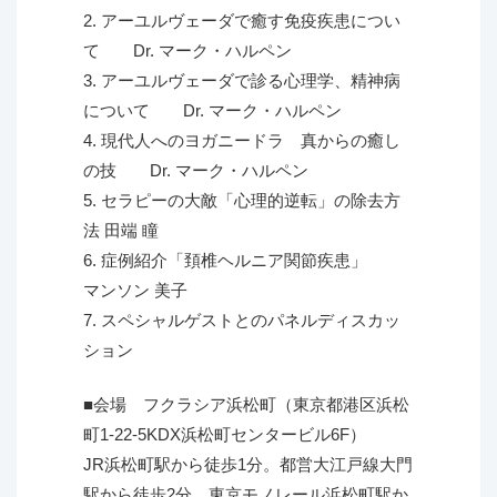
2. アーユルヴェーダで癒す免疫疾患につい
て Dr. マーク・ハルペン
3. アーユルヴェーダで診る心理学、精神病
について Dr. マーク・ハルペン
4. 現代人へのヨガニードラ 真からの癒し
の技 Dr. マーク・ハルペン
5. セラピーの大敵「心理的逆転」の除去方
法 田端 瞳
6. 症例紹介「頚椎ヘルニア関節疾患」
マンソン 美子
7. スペシャルゲストとのパネルディスカッ
ション
■会場 フクラシア浜松町（東京都港区浜松
町1-22-5KDX浜松町センタービル6F）
JR浜松町駅から徒歩1分。都営大江戸線大門
駅から徒歩2分。東京モノレール浜松町駅か