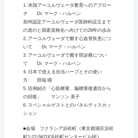
1. 米国アーユルヴェーダ教育へのアプロー
チ Dr. マーク・ハルペン
加州認定アーユルヴェーダ医師科設立まで
の道のと国家資格化へ向けての28年の歩み
2. アーユルヴェーダで癒す心血管疾患につ
いて Dr. マーク・ハルペン
3. アーユルヴェーダで癒す癌診療につい
て Dr. マーク・ハルペン
4. 日本で使える合法ハーブとその使い
方 田端 瞳
5. 症例紹介「心筋梗塞、脳梗塞後遺症から
の回復」 マンソン 美子
6. スペシャルゲストとのパネルディスカッ
ション
■会場 フクラシア浜松町（東京都港区浜松
町1-22-5KDX浜松町センタービル6F）