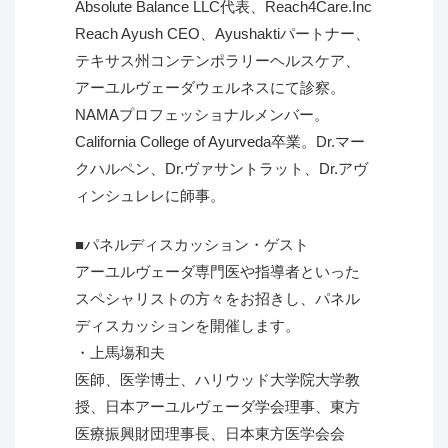
Absolute Balance LLC代表、Reach4Care.Inc
Reach Ayush CEO、Ayushaktiパートナー、
テキサス州コンテンポラリーヘルスケア、
アーユルヴェーダウェルネスにて診察。
NAMAプロフェッショナルメンバー。
California College of Ayurveda卒業。Dr.マー
クハルペン、Dr.ヴァサントラット、Dr.アヴ
ィンシュレレに師事。
■パネルディスカッション・ゲスト
アーユルヴェーダ専門医や指導者といった
スペシャリストの方々をお招きし、パネル
ディスカッションを開催します。
・上馬塲和夫
医師、医学博士、ハリウッド大学院大学教
授、日本アーユルヴェーダ学会理事、東方
医療振興財団理事長、日本東方医学会会