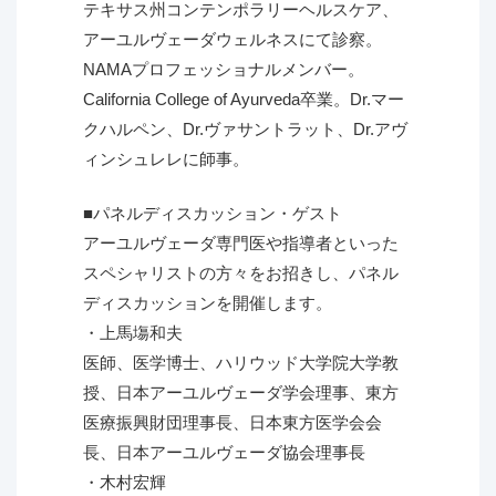
テキサス州コンテンポラリーヘルスケア、
アーユルヴェーダウェルネスにて診察。
NAMAプロフェッショナルメンバー。
California College of Ayurveda卒業。Dr.マー
クハルペン、Dr.ヴァサントラット、Dr.アヴ
ィンシュレレに師事。
■パネルディスカッション・ゲスト
アーユルヴェーダ専門医や指導者といった
スペシャリストの方々をお招きし、パネル
ディスカッションを開催します。
・上馬塲和夫
医師、医学博士、ハリウッド大学院大学教
授、日本アーユルヴェーダ学会理事、東方
医療振興財団理事長、日本東方医学会会
長、日本アーユルヴェーダ協会理事長
・木村宏輝