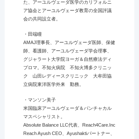
た、アーユルヴェーダ医学のカリフォルニ
ア協会とアーユルヴェーダ教育の全国評議
会の共同設立者。
・田端瞳
AMAJ理事長、アーユルヴェーダ医師、保健
師、看護師、アーユルヴェーダ学会理事、
グジャラート大学院ヨーガ＆自然療法ディ
プロマ。不知火病院 不知火博多クリニッ
ク 山田レディースクリニック 大牟田協
立病院東洋医学外来 勤務。
・マンソン美子
米国臨床アーユルヴェーダ＆パンチャカル
マスペシャリスト。
Absolute Balance LLC代表、Reach4Care.Inc
Reach Ayush CEO、Ayushaktiパートナー、